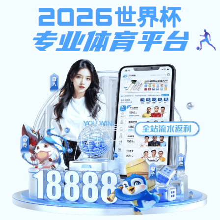
立即注册
ob官网
官网 · 权威体育
数据平台
OB官网 OFFICIAL WEBSITE
自2022年创立以来，
ob官网
致力于为用户提供包括
NBA、英超、欧洲杯、LPL在内的热门赛事直播与数据
服务，广受用户信赖。
立即下载ob官网APP