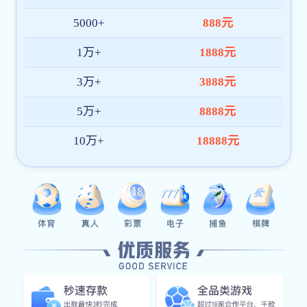
测和展望。
1、双方战术对比
在本赛季的交锋中，雷霆队和湖人队的战术安排明显
存在差异。雷霆队注重快速反击，他们善于利用年轻
球员的速度和敏捷性，在进攻端展开猛烈攻势。而湖
人队则相对依赖于内线力量，尤其是在拥有明星球员
的情况下，试图通过强打内线来获取优势。但是在与
雷霆的交手中，这种策略并未奏效。
雷霆在防守端也采取了极具针对性的策略，他们通过
积极的换防和封堵限制了湖人的得分机会。同时，雷
霆还利用其灵活多变的阵容，使得湖人在进攻时难以
找到合适的出手空间。在这样的战术较量中，雷霆显
然更胜一筹。