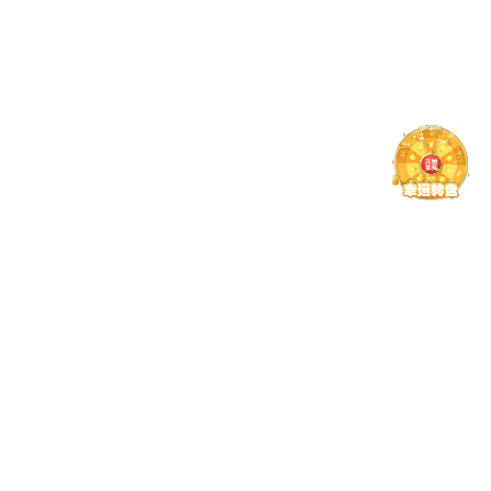
们针对对手进行了细致入微的研究，对每一名关键球
员都制定了针对性的防守策略，使其无法发挥正常水
平。这种整体防守体系不仅降低了对方得分，还制造
了一系列反击机会。
最后，从替补席上来看，骑士队同样拥有深厚的人才
储备。在关键时刻，不同位置上的替补球员纷纷站出
来，为主力提供支持，使得整个阵容运转自如。这种
团队精神和协作能力是他们能够取得如此佳绩的重要
原因之一。
3、对手反应与影响
面对如此惨败，对手显然受到了很大的冲击。在赛后
新闻发布会上，对方主教练坦言，全队上下非常失
望，并表示需要认真总结此次失利。他们认为，在战