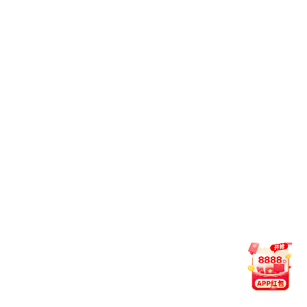
术安排和执行方面存在明显不足，因此必须进行深入
反思，以便能够及时调整状态迎接未来挑战。
对于球迷而言，这样一场大败也引发了广泛讨论。有
些人开始质疑球队核心球员是否还能承载重任，他们
认为如果不及时调整状态，将会影响整个赛季的发
展。而另一些则呼吁团结一致，共渡难关，希望能够
通过调整找回昔日状态。
这种情况下，对于联赛形势来说，也产生了一定影
响。一方面，这样的大比分失利可能让其他竞争者看
到了机会；另一方面，也促使球队之间加强交流与学
习，以期不断提升自身水平，更好地应对未来可能遇
到的问题。
4、未来展望与意义