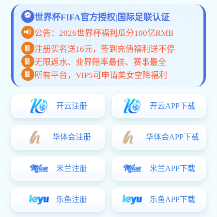
首页
/
体育热点
/ 正文