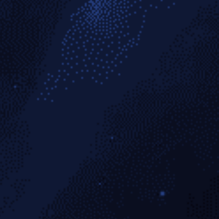
俱乐部投入越来越多资源进行青训建设，他们必
外比赛中的竞争力。此外，还需要注重心理素质
的挑战。
总之，在全球化迅速发展的今天，各大俱乐部之
马德里还是巴塞罗那，都需不断调整战略，抓住
发展贡献力量。
总结：
通过分析当前西班牙国家队阵容中缺乏皇马球员
看出两家俱乐部之间存在着明显差异。这不仅涉
战略和青春力量。而这种变化也许只是一个开端
时代，各大俱乐部必须随之调整自身策略，以便
最终，我们希望看到的是，一个更加均衡且充满