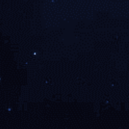
申京常规赛与季后赛限制
东契奇期待
区出手命
场帕金斯
2026-06-09
2026-07-05
推荐网站