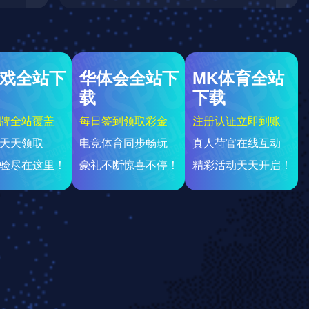
，为读者呈现一个全面的视角。
的表现
愈烈，这种竞争不仅体现在俱乐部层面，也
，皇马曾经是西班牙国家队的重要组成部
任何皇马球员入选，引起了广泛讨论。
国家队中占据了重要席位。这种情况让人们
使得他们能够持续为国家队输送人才？这种
也使得巴萨更具稳定性。
脚选择上的分歧。皇马一直以来注重身体素
细腻，这使得教练在挑选球员时可能会更倾