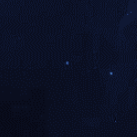
上一篇：
特里皮尔回忆加盟纽卡时的犹豫与…
热门推荐