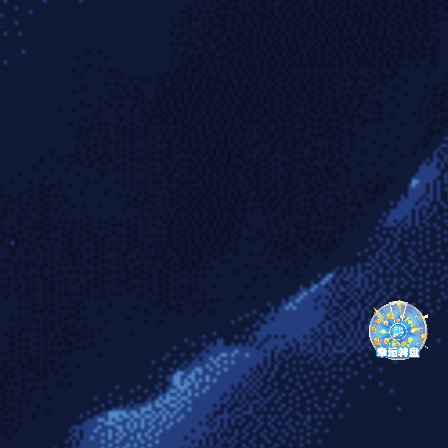
这背后有着复杂的发展脉络。随着时间推
打法，这一点正好契合了巴萨多年来所坚持
多来自巴萨的球员。
于年轻人的引进和培养却相对放缓，这可能
的背景下，当主教练需要新鲜血液时，自然
人选，而这些人往往来自于巴萨。
学院不断为一线队输送新秀，无疑增强了他
青训系统，但近年的成果似乎未能达到预
此感到失望，他们认为自己的俱乐部作为西
才。这种情绪不仅源于对成绩的不满，更是