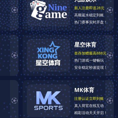
2026-06-08 14:03
24 次阅读
了广泛关注和讨论。尤其是《马卡报》的评
一位皇马球员，而巴萨则成为唯一每届大赛
部在球员选拔上的差异，也折射出西班牙足
这一话题，包括皇马与巴萨在国家队中的表