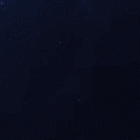
须保持警惕，不断创新，以维护自身在国内
训练，以便能更好地应对高压比赛环境带来
间的人才争夺愈加激烈。因此，无论是皇家
机遇，实现自身价值，为整个西班牙足球的
以及只有巴萨持续拥有代表性的现象，可以
及到具体人员选择的问题，更关乎整体发展
，它预示着未来国际足坛将进入一个崭新的
立足于世界舞台之上。
活力的西班牙足球生态，无论是哪家俱乐