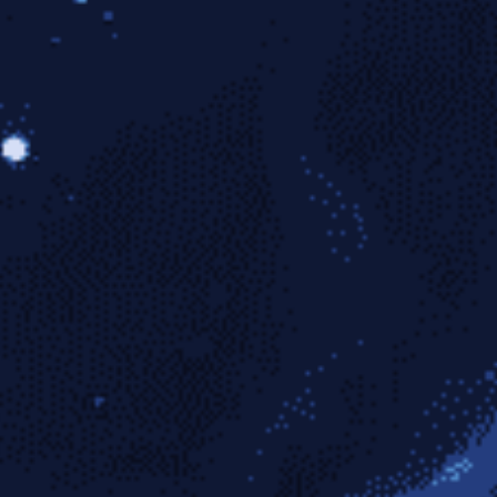
行身体管理，从而减少伤病发生率。
3、帕金斯调侃减重目标
前NBA球员帕金斯近日通过社交媒体分享了自己
口吻调侃自己的计划不切实际。他表示自己曾设
但后来发现这只是自我安慰罢了。这种自嘲式幽
享自己的减肥故事，引发了一阵共鸣。
帕金斯作为一名资深老将，他曾经在联盟征战多
用这种轻松愉快的方式来面对自身的问题，显然
度，让更多人明白即使遇到困难，也可以选择乐
漫长的过程；另一方面，他也鼓励大家不要因为
程。
这样的调侃不仅展示了他本人风趣的一面，也反