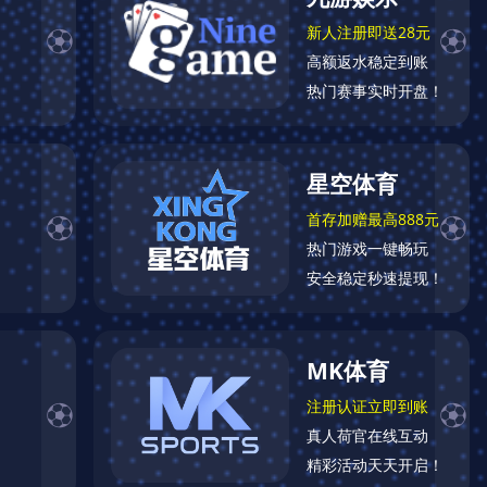
2026-07-05 22:44
33 次阅读
常常成为媒体关注的焦点。近期，达拉斯独
后卫里夫斯重返赛场的期待，这一消息引发
幽默方式调侃自己的减重目标不切实际，这
将从四个方面深入探讨这两位球员最近的动