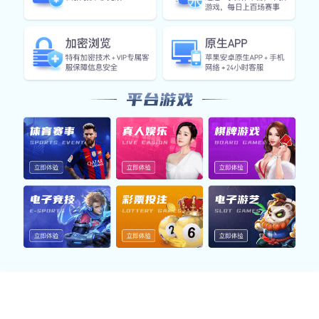
限制东契奇身上，而是更多考虑如何提升整体团队协
作和防守质量。
此外，湖人的教练组也表明，他们希望通过多元化的
战术来应对不同风格的对手。这意味着即使面对具备
超级巨星实力的东契奇，他们依然会坚持自己的比赛
风格，不会因为对方明星球员而过于紧张或改变原有
计划。这种坚定与自信正是他们在激烈竞争中所需的
重要心理素质。
2、其他球员的重要性
在季后赛这样的高强度比赛中，团队配合的重要性显
得尤为突出。湖人队深知，如果想要取得佳绩，仅依
靠少数核心球员是不够的。因此，他们非常期待其他
角色球员能够站出来，为球队做出贡献。例如，一些