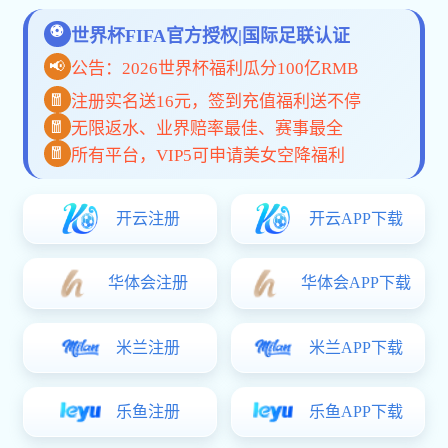
首页
/
体育热点
/ 正文