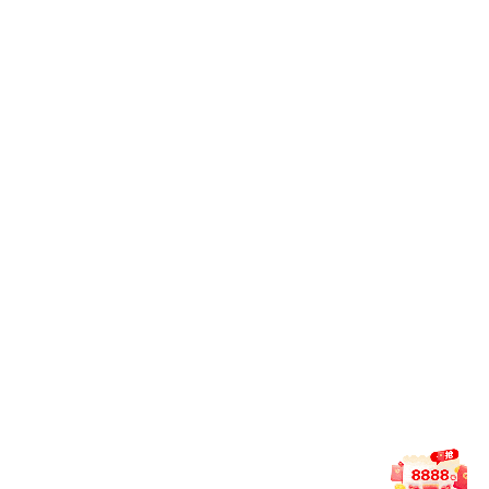
3、战术上的调整
为了应对即将到来的系列赛，湖人队必须根据不同情
况灵活调整战术。首先，在防守端，需要加强针对东
契奇及其周围射手群体的防守策略，以避免被其牵
制。同时，可以利用优势内线资源，通过积极抢篮板
和二次进攻来弥补外线投篮的不稳定性。
其次，在进攻方面，湖人可以尝试多样化进攻方式，
例如通过快速转换、挡拆等多种方式创造机会，而不
仅限于传统阵地战。这种变化不仅可以打乱对方防守
节奏，也能让自己的攻击更加难以预测，从而找到更
多得分机会。
另外，加强替补席深度也是关键所在。在常规时间段
内合理轮换，让主力保持充沛体力，以便在关键时刻