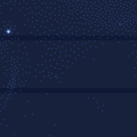
在最近的比赛中，范戴克因球队表现不佳而引发
影响球队状态的质疑，强调球队已经成熟，不应
作为队长的责任感，也揭示了职业足球运动员在
范戴克的言论，我们可以从多方面探讨这一事件