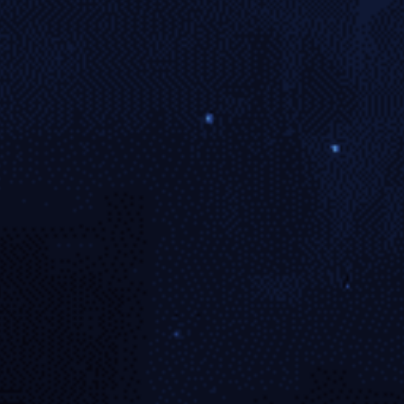
上一篇：
巴黎夏窗预算15亿欧阿尔瓦雷斯成…
热门推荐