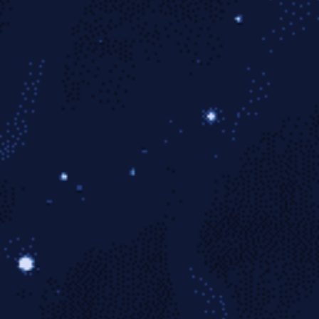
球队成熟度是指在长期竞争中积累起来的一种稳
需要不断磨合与成长，以面对各种挑战。范戴克
外部压力提供了强有力支持。
此外，成熟不仅仅体现在技战术层面，更重要的
平常心面对胜负，而非受外界因素干扰。这种心
的突发情况，从而避免因情绪波动导致发挥失常
因此，团队成员间相互信任与支持也是促进整支
到自己的角色，并积极配合其他成员，共同朝着
3、心理素质在竞技中的作
优秀运动员往往具有过硬的心理素质，他们能在
理素质不仅来源于丰富的比赛经验，还得益于日
果不能及时调整心态，就容易陷入负面情绪之中