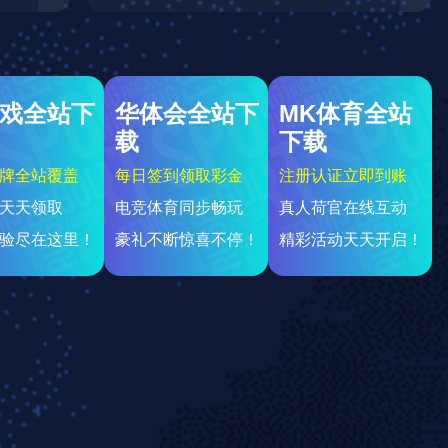
以及媒体与公众舆论对运动员表现的影响
范戴克所传达的信息。
一定程度的影响。在高强度的比赛后，适当
心态。然而，这种休息是否会导致技术水平
整体团队氛围。
。有些球员可能在假期中保持良好的训练习
球归罪于假期是不够全面和客观的，这样做
，即使经历了短暂假期，依然能够迅速回到
也是对整个团队训练成果的一种认可。