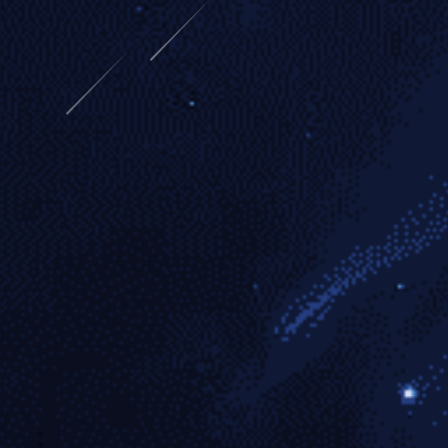
范戴克反击假期争议称球队
成熟假期不应成为输球借口