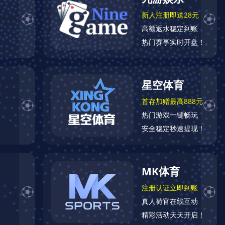
2026-06-23 13:38
25 次阅读
了关于假期的争议。他坚决反击外界对假期
将输球归咎于假期。这一观点不仅反映了他
面对压力时应展现出的成熟态度。通过分析
，包括假期对球员状态的实际影响、球队成