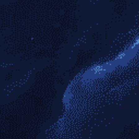
另一方面，在高水平竞技体育中，心理因素往往
仅取决于技术能力，还包括如何调节心态、面对
克提到“假期不应成为输了比赛借口”的观点，其
面对失败时要勇敢承担责任，而不是寻找理由掩
总之，加强心理素质培养，有助于提高运动员整
应对各种挑战。
4、媒体与公众舆论影响
媒体报道和公众舆论对于运动员及其表现有着深
来，其中不乏批评与赞扬。当成绩不如预期时，
让他们陷入自我怀疑。而范戴克选择公开回应这
负面情绪侵扰。
同时，他也提醒媒体要理性看待运动过程中的起