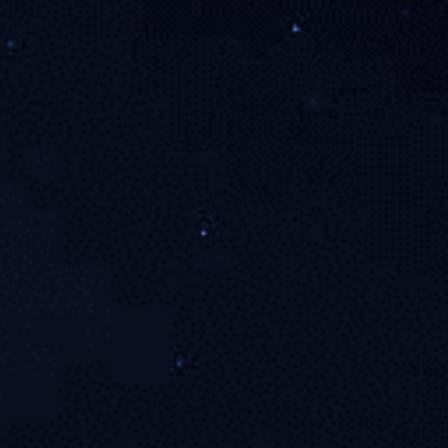
下一篇：
申京如何面对文约恩等独角兽内线