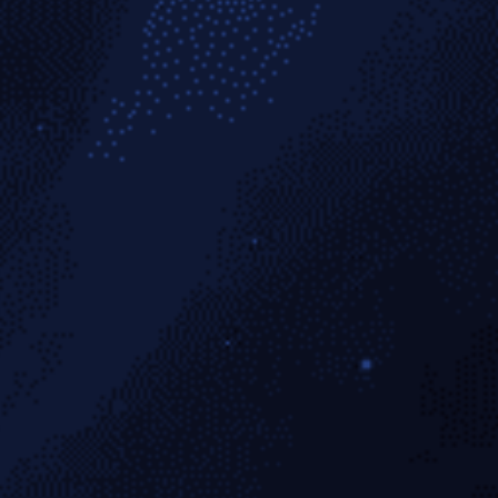
关注结果，却往往忽略了背后付出的努力与汗水
态，需要更多来自内部支持，而非外部评判。
最终，通过合理引导媒体舆论，可以让公众更加
营造出一个相对宽松和积极向上的氛围，为他们
总结：
综上所述，范戴克针对此次关于假期争议发表看
态度。他强调，不应将输掉比赛归咎于任何外部
力去改善。这不仅体现了一名优秀领袖应有的风
价值观念。
未来，希望所有运动员都能像范戴克一样，在遇
向前，用实际行动证明自己的实力与潜力，为中